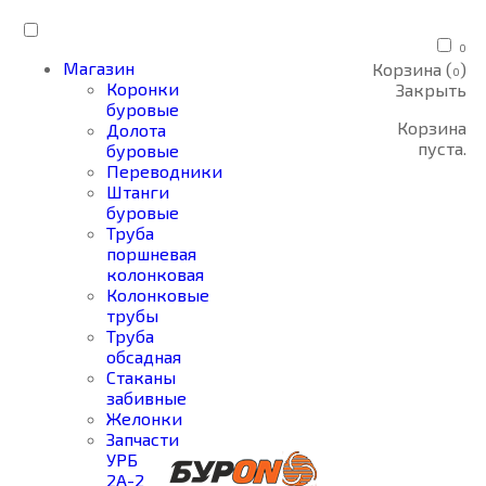
0
Магазин
Корзина (
)
0
Коронки
Закрыть
буровые
Корзина
Долота
пуста.
буровые
Переводники
Штанги
буровые
Труба
поршневая
колонковая
Колонковые
трубы
Труба
обсадная
Стаканы
забивные
Желонки
Запчасти
УРБ
2А-2