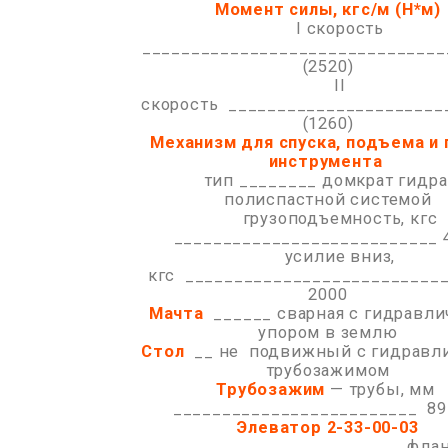
Момент силы, кгс/м (Н*м)
I скорость
_______________________________
(2520)
II
скорость ______________________
(1260)
Механизм для спуска, подъема и
инструмента
тип ________ домкрат гидрав
полиспастной системой
грузоподъемность, кгс
___________________________ 
усилие вниз,
кгс __________________________
2000
Мачта
______ сварная с гидравл
упором в землю
Стол
__ не подвижный с гидравл
трубозажимом
Трубозажим
— трубы, мм
_________________________ 89
Элеватор 2-33-00-03
__________________________ фл