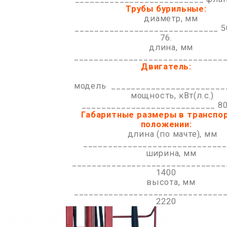
Трубы бурильные:
диаметр, мм
_____________________________ 50 
76.
длина, мм
______________________________
Двигатель:
модель _______________________
мощность, кВт(л.с.)
___________________________ 80
Габаритные размеры в транспо
положении:
длина (по мачте), мм
_____________________________
ширина, мм
_______________________________
1400
высота, мм
______________________________
2220