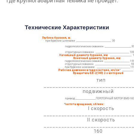
где крупногабаритная техника не пройдет.
Технические Характеристики
Глубина бурения, м:
при бурении шнеками _____________________________ 30
гидрогеологических скважин ______________________ 3
структурных скважин ____________________________ 10
Начальный диаметр бурения,
мм
__________________ 
Конечный диаметр бурения, мм:
гидрогеологических скважин _____________________ 15
структурных скважин _____________________________ 9
при бурении шнеками ________________ ___________ 15
Рабочее давление в гидросистеме, кгс/см²
_________ 
Вращатель БВ-2(160) 2-х моторный
тип
______________________________
подвижный
привод _________________ГЕРОТОРНЫЙ МОТОР ВМ3-16
Частота вращения, об/мин:
I скорость
______________________________
II скорость
______________________________
160