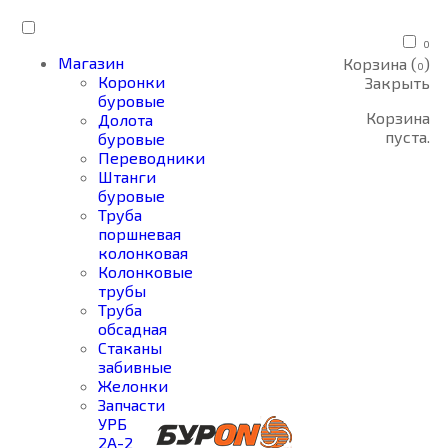
0
Магазин
Корзина (
)
0
Коронки
Закрыть
буровые
Корзина
Долота
пуста.
буровые
Переводники
Штанги
буровые
Труба
поршневая
колонковая
Колонковые
трубы
Труба
обсадная
Стаканы
забивные
Желонки
Запчасти
УРБ
2А-2