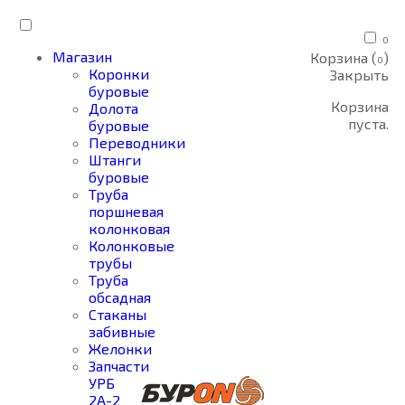
0
Магазин
Корзина (
)
0
Коронки
Закрыть
буровые
Корзина
Долота
пуста.
буровые
Переводники
Штанги
буровые
Труба
поршневая
колонковая
Колонковые
трубы
Труба
обсадная
Стаканы
забивные
Желонки
Запчасти
УРБ
2А-2