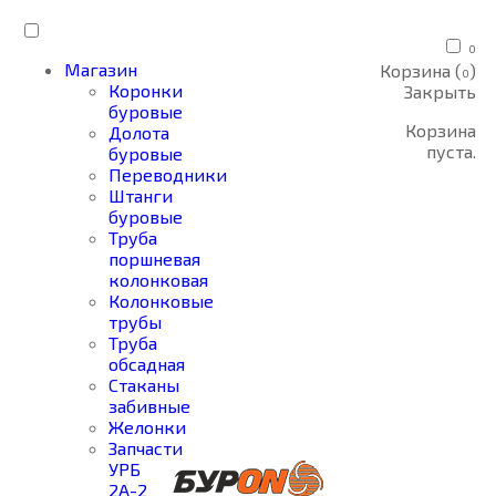
0
Магазин
Корзина (
)
0
Коронки
Закрыть
буровые
Корзина
Долота
пуста.
буровые
Переводники
Штанги
буровые
Труба
поршневая
колонковая
Колонковые
трубы
Труба
обсадная
Стаканы
забивные
Желонки
Запчасти
УРБ
2А-2