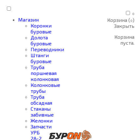
0
Магазин
Корзина (
)
0
Коронки
Закрыть
буровые
Корзина
Долота
пуста.
буровые
Переводники
Штанги
буровые
Труба
поршневая
колонковая
Колонковые
трубы
Труба
обсадная
Стаканы
забивные
Желонки
Запчасти
УРБ
2А-2