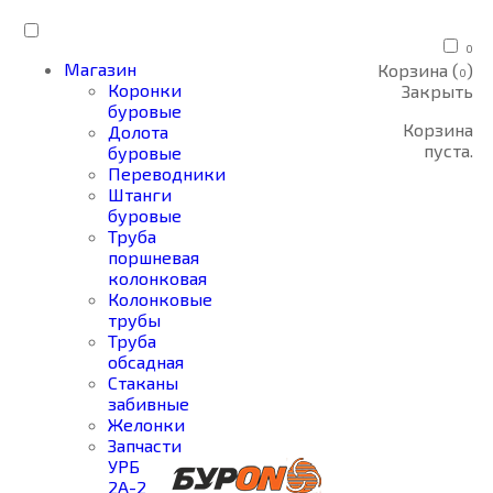
0
Магазин
Корзина (
)
0
Коронки
Закрыть
буровые
Корзина
Долота
пуста.
буровые
Переводники
Штанги
буровые
Труба
поршневая
колонковая
Колонковые
трубы
Труба
обсадная
Стаканы
забивные
Желонки
Запчасти
УРБ
2А-2