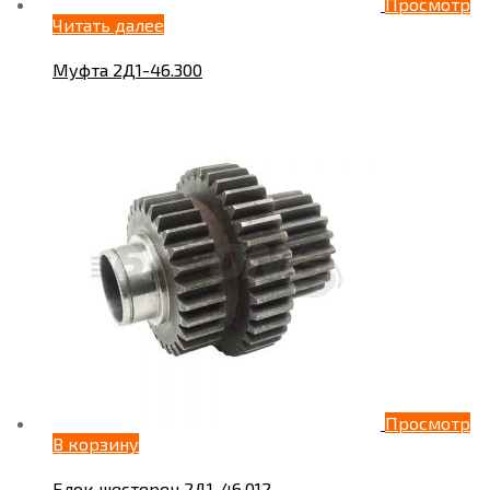
Просмотр
Читать далее
Муфта 2Д1-46.300
Просмотр
В корзину
Блок шестерен 2Д1-46.012