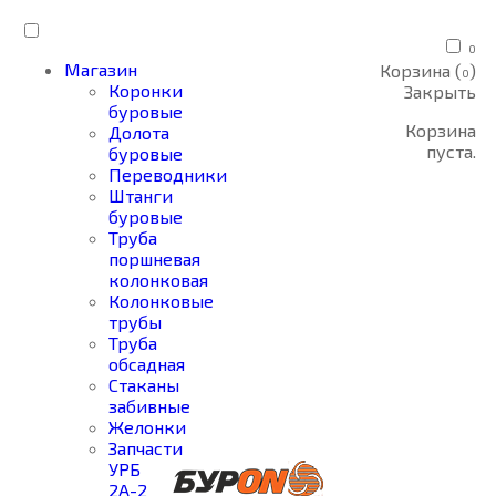
0
Магазин
Корзина (
)
0
Коронки
Закрыть
буровые
Корзина
Долота
пуста.
буровые
Переводники
Штанги
буровые
Труба
поршневая
колонковая
Колонковые
трубы
Труба
обсадная
Стаканы
забивные
Желонки
Запчасти
УРБ
2А-2