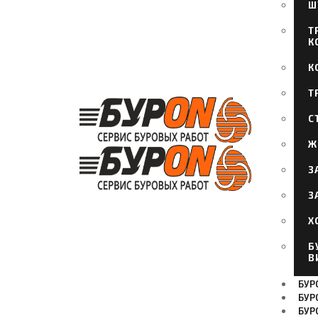
Ш
Т
К
К
Т
С
Ж
З
З
Х
Б
В
БУРО
БУР
БУР