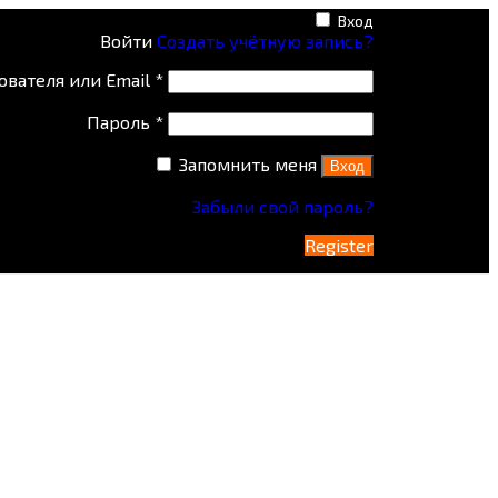
Вход
Войти
Создать учётную запись?
ователя или Email
*
Пароль
*
Запомнить меня
Вход
Забыли свой пароль?
Register