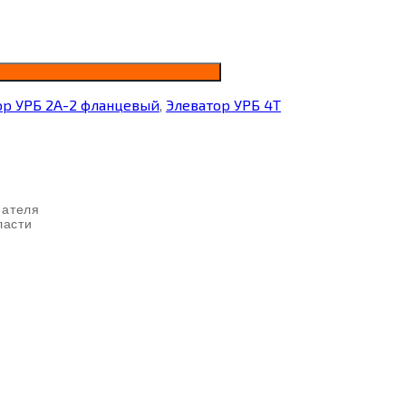
ор УРБ 2А-2 фланцевый
,
Элеватор УРБ 4Т
пателя
ласти