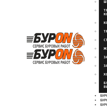
Ш
Т
К
К
Т
С
Ж
З
З
Х
Б
В
БУРО
БУР
БУР