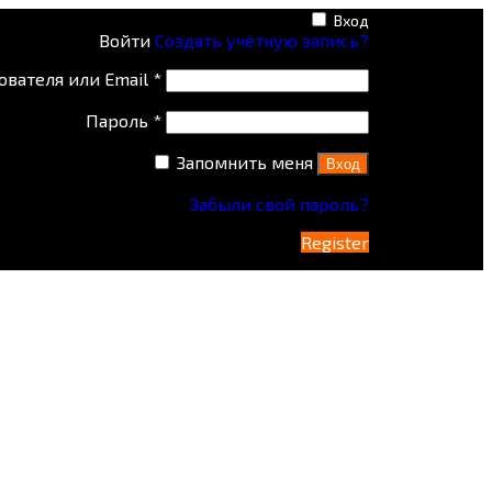
Вход
Войти
Создать учётную запись?
ователя или Email
*
Пароль
*
Запомнить меня
Вход
Забыли свой пароль?
Register