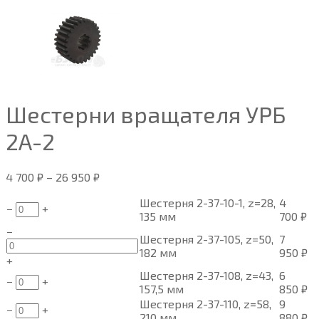
Шестерни вращателя УРБ
2А-2
4 700
₽
–
26 950
₽
Шестерня 2-37-10-1, z=28,
4
−
+
135 мм
700
₽
−
Шестерня 2-37-105, z=50,
7
182 мм
950
₽
+
Шестерня 2-37-108, z=43,
6
−
+
157,5 мм
850
₽
Шестерня 2-37-110, z=58,
9
−
+
210 мм
880
₽