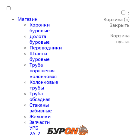
0
Магазин
Корзина (
)
0
Коронки
Закрыть
буровые
Корзина
Долота
пуста.
буровые
Переводники
Штанги
буровые
Труба
поршневая
колонковая
Колонковые
трубы
Труба
обсадная
Стаканы
забивные
Желонки
Запчасти
УРБ
2А-2