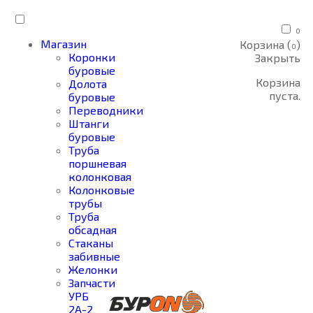
0
Магазин
Корзина (
)
0
Коронки
Закрыть
буровые
Корзина
Долота
пуста.
буровые
Переводники
Штанги
буровые
Труба
поршневая
колонковая
Колонковые
трубы
Труба
обсадная
Стаканы
забивные
Желонки
Запчасти
УРБ
2А-2