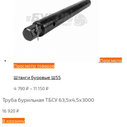
Просмотр
Просмотр товаров
Штанги буровые Ш55
4 790
₽
–
11 150
₽
Труба бурильная ТБСУ 63,5х4,5х3000
16 920
₽
В корзину