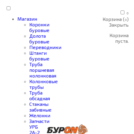
0
Магазин
Корзина (
)
0
Коронки
Закрыть
буровые
Корзина
Долота
пуста.
буровые
Переводники
Штанги
буровые
Труба
поршневая
колонковая
Колонковые
трубы
Труба
обсадная
Стаканы
забивные
Желонки
Запчасти
УРБ
2А-2