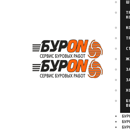
Ш
Т
К
К
Т
С
Ж
З
З
Х
Б
В
БУРО
БУР
БУР