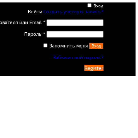
Вход
Войти
Создать учётную запись?
ователя или Email
*
Пароль
*
Запомнить меня
Вход
Забыли свой пароль?
Register