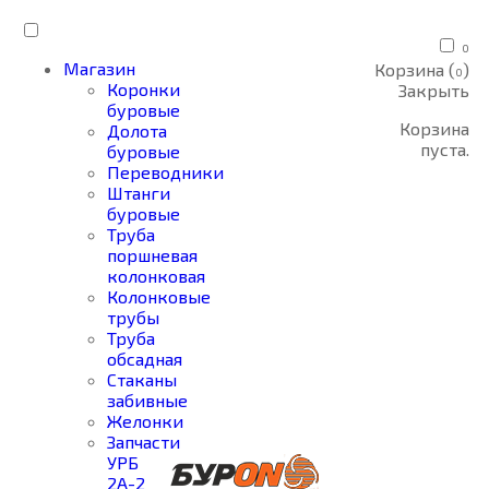
0
Магазин
Корзина (
)
0
Коронки
Закрыть
буровые
Корзина
Долота
пуста.
буровые
Переводники
Штанги
буровые
Труба
поршневая
колонковая
Колонковые
трубы
Труба
обсадная
Стаканы
забивные
Желонки
Запчасти
УРБ
2А-2