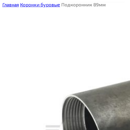
Главная
Коронки буровые
Подкоронник 89мм