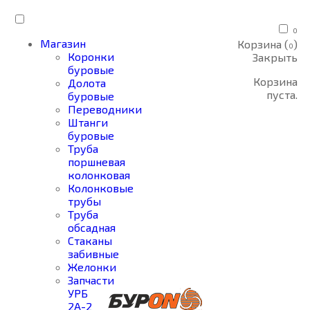
0
Магазин
Корзина (
)
0
Коронки
Закрыть
буровые
Корзина
Долота
пуста.
буровые
Переводники
Штанги
буровые
Труба
поршневая
колонковая
Колонковые
трубы
Труба
обсадная
Стаканы
забивные
Желонки
Запчасти
УРБ
2А-2