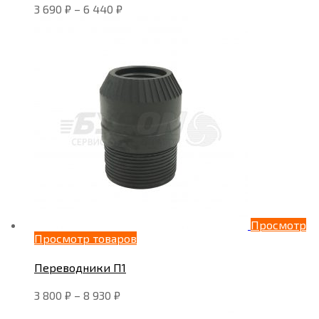
3 690
₽
–
6 440
₽
Просмотр
Просмотр товаров
Переводники П1
3 800
₽
–
8 930
₽