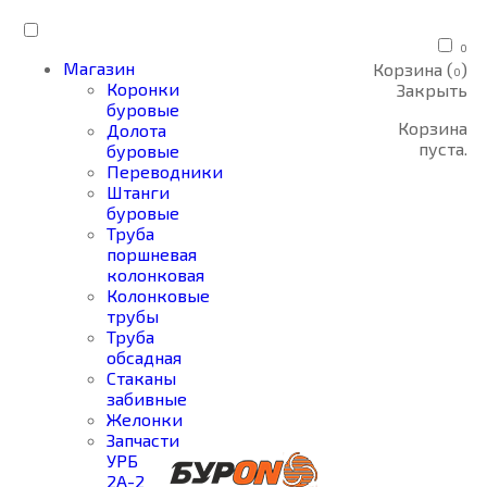
0
Магазин
Корзина (
)
0
Коронки
Закрыть
буровые
Корзина
Долота
пуста.
буровые
Переводники
Штанги
буровые
Труба
поршневая
колонковая
Колонковые
трубы
Труба
обсадная
Стаканы
забивные
Желонки
Запчасти
УРБ
2А-2