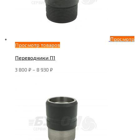
Просмотр
Просмотр товаров
Переводники П1
3 800
₽
–
8 930
₽