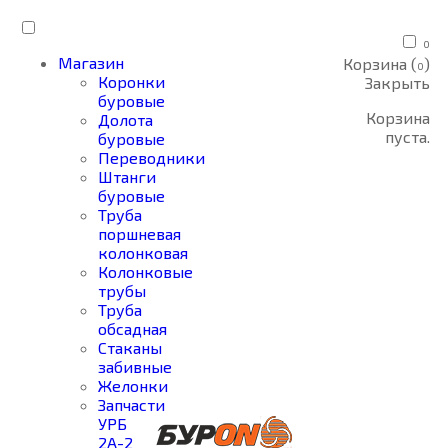
0
Магазин
Корзина (
)
0
Коронки
Закрыть
буровые
Корзина
Долота
пуста.
буровые
Переводники
Штанги
буровые
Труба
поршневая
колонковая
Колонковые
трубы
Труба
обсадная
Стаканы
забивные
Желонки
Запчасти
УРБ
2А-2