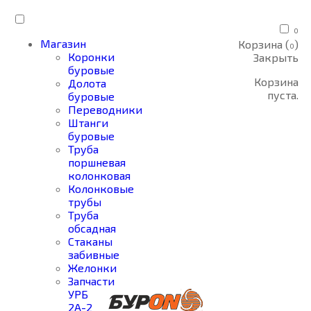
0
Магазин
Корзина (
)
0
Коронки
Закрыть
буровые
Корзина
Долота
пуста.
буровые
Переводники
Штанги
буровые
Труба
поршневая
колонковая
Колонковые
трубы
Труба
обсадная
Стаканы
забивные
Желонки
Запчасти
УРБ
2А-2