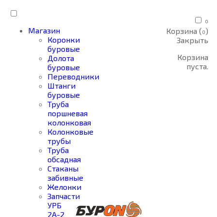
0
Магазин
Корзина (
)
0
Коронки
Закрыть
буровые
Корзина
Долота
пуста.
буровые
Переводники
Штанги
буровые
Труба
поршневая
колонковая
Колонковые
трубы
Труба
обсадная
Стаканы
забивные
Желонки
Запчасти
УРБ
2А-2