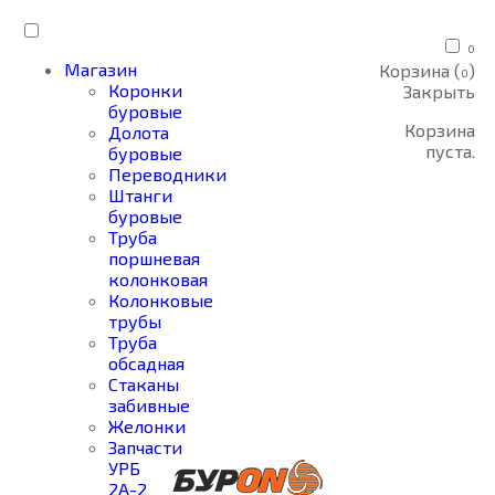
0
Магазин
Корзина (
)
0
Коронки
Закрыть
буровые
Корзина
Долота
пуста.
буровые
Переводники
Штанги
буровые
Труба
поршневая
колонковая
Колонковые
трубы
Труба
обсадная
Стаканы
забивные
Желонки
Запчасти
УРБ
2А-2