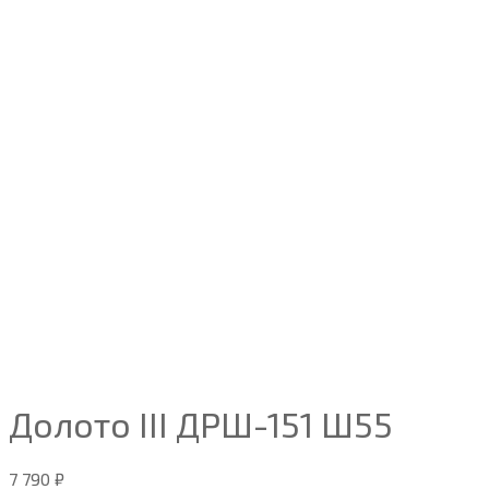
Долото III ДРШ-151 Ш55
7 790
₽