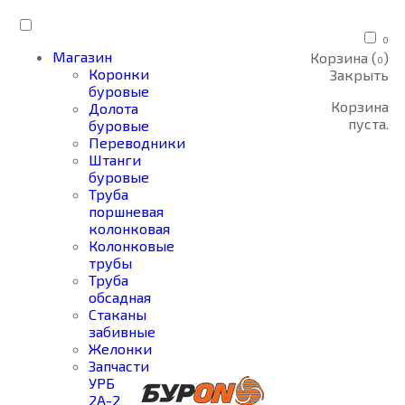
0
Магазин
Корзина (
)
0
Коронки
Закрыть
буровые
Корзина
Долота
пуста.
буровые
Переводники
Штанги
буровые
Труба
поршневая
колонковая
Колонковые
трубы
Труба
обсадная
Стаканы
забивные
Желонки
Запчасти
УРБ
2А-2