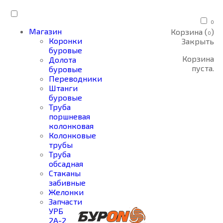
0
Магазин
Корзина (
)
0
Коронки
Закрыть
буровые
Корзина
Долота
пуста.
буровые
Переводники
Штанги
буровые
Труба
поршневая
колонковая
Колонковые
трубы
Труба
обсадная
Стаканы
забивные
Желонки
Запчасти
УРБ
2А-2