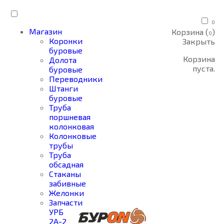
0
Магазин
Корзина (
)
0
Коронки
Закрыть
буровые
Корзина
Долота
пуста.
буровые
Переводники
Штанги
буровые
Труба
поршневая
колонковая
Колонковые
трубы
Труба
обсадная
Стаканы
забивные
Желонки
Запчасти
УРБ
2А-2